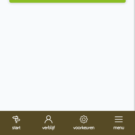
start
verblijf
voorkeuren
menu