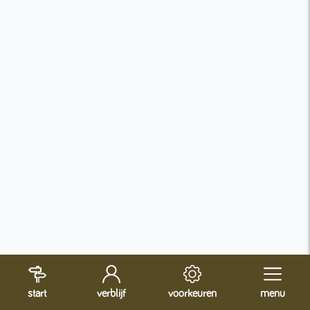
start
verblijf
voorkeuren
menu