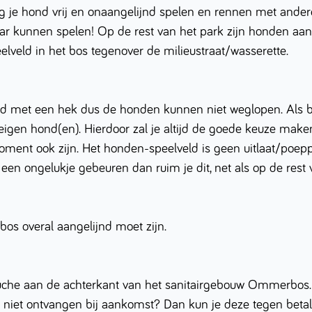
 je hond vrij en onaangelijnd spelen en rennen met ande
r kunnen spelen! Op de rest van het park zijn honden aangel
lveld in het bos tegenover de milieustraat/wasserette.
 met een hek dus de honden kunnen niet weglopen. Als baa
 eigen hond(en). Hierdoor zal je altijd de goede keuze make
ment ook zijn. Het honden-speelveld is geen uitlaat/poepp
en ongelukje gebeuren dan ruim je dit, net als op de rest va
bos overal aangelijnd moet zijn.
ouche aan de achterkant van het sanitairgebouw Ommerbos.
e niet ontvangen bij aankomst? Dan kun je deze tegen betal